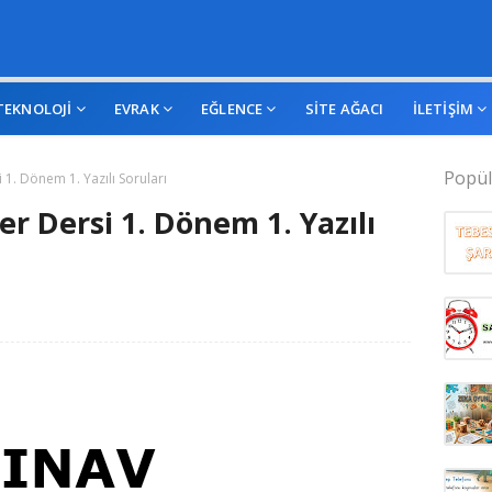
TEKNOLOJİ
EVRAK
EĞLENCE
SİTE AĞACI
İLETİŞİM
Popül
si 1. Dönem 1. Yazılı Soruları
iler Dersi 1. Dönem 1. Yazılı