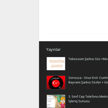
Yayınlar
Tebessüm Şarkısı Söz +Mü
Sonsuza - Onur Erol -Cumh
Bayramı Şarkısı Sözler + V
3. Sınıf Cep Telefonu Metni
İşleniş Sunusu