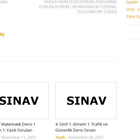
uları
KODLAYARAK DOKUYORUM, KODLARIMA
Saatler
DOKUNUYORUM ( I’M WEAVING BY CODING,
virüs
y
TOUCHING MY CODES)
Zeka Oy
AŞ
ıf Matematik Dersi 1.
4. Sınıf 1. dönem 1. Trafik ve
1. Yazılı Soruları
Güvenlik Dersi Sınavı
November 11, 2021
Yazılı
-
November 06, 2021