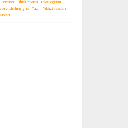
seminer
Sihirli Piramit
telafi eğitimi
apılandırılmış grid
Yazılı
YıldızSavaşları
unları