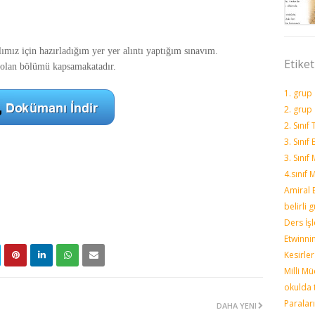
z için hazırladığım yer yer alıntı yaptığım sınavım.
Etiket
an bölümü kapsamakatadır.
1. grup
2. grup
2. Sınıf
3. Sınıf
3. Sınıf
4.sınıf
Amiral B
belirli 
Ders İş
Etwinni
Kesirler
Milli M
okulda 
Paralar
DAHA YENI