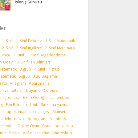
İşleniş Sunusu
ler
1. Sınıf
1. Sınıf Ev ödevi
1.Sınıf Matematik
2. Sınıf
2. Sınıf ingilizce
2. Sınıf Matematik
 Türkçe
3. Sınıf
3. Sınıf Değerlendirme
 Ev Ödevi
3. Sınıf Fen Bilimleri
 Matematik
3.grup
4. Sınıf
4.grup
 Matematik
5.grup
ABC Bağlama
attı
Anagram
Apartmanlar
gün ve haftalar
boyama
Colours
leniş Sunusu
E.E
EBA
Eğlence
embed
ng
Fen Bilimleri
font
ilkokuma yazma
kitap okuma takip çizelgesi
Manşet
ücadele
müzik
Nonogram
Numbers
teknoloji
Online Oyun
Oyun
ödev takip
ımız
Patika
pdf düzenleme
photoshop