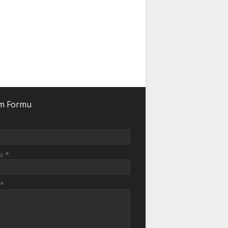
şim Formu
ta
*
*