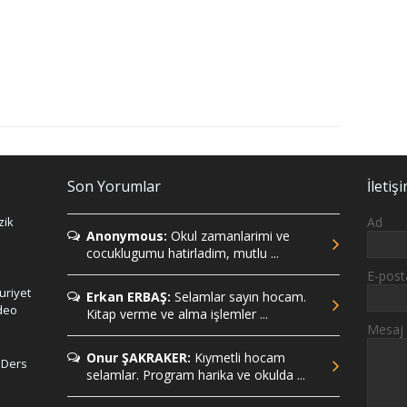
Son Yorumlar
İleti
zik
Ad
Anonymous:
Okul zamanlarimi ve
cocuklugumu hatirladim, mutlu ...
E-pos
uriyet
Erkan ERBAŞ:
Selamlar sayın hocam.
ideo
Kitap verme ve alma işlemler ...
Mesaj
Onur ŞAKRAKER:
Kıymetli hocam
 Ders
selamlar. Program harika ve okulda ...