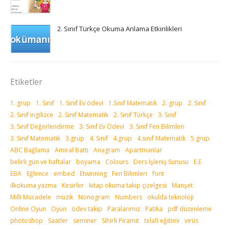
2. Sınıf Türkçe Okuma Anlama Etkinlikleri
Etiketler
1. grup
1. Sınıf
1. Sınıf Ev ödevi
1.Sınıf Matematik
2. grup
2. Sınıf
2. Sınıf ingilizce
2. Sınıf Matematik
2. Sınıf Türkçe
3. Sınıf
3. Sınıf Değerlendirme
3. Sınıf Ev Ödevi
3. Sınıf Fen Bilimleri
3. Sınıf Matematik
3.grup
4. Sınıf
4.grup
4.sınıf Matematik
5.grup
ABC Bağlama
Amiral Battı
Anagram
Apartmanlar
belirli gün ve haftalar
boyama
Colours
Ders İşleniş Sunusu
E.E
EBA
Eğlence
embed
Etwinning
Fen Bilimleri
font
ilkokuma yazma
Kesirler
kitap okuma takip çizelgesi
Manşet
Milli Mücadele
müzik
Nonogram
Numbers
okulda teknoloji
Online Oyun
Oyun
ödev takip
Paralarımız
Patika
pdf düzenleme
photoshop
Saatler
seminer
Sihirli Piramit
telafi eğitimi
virüs