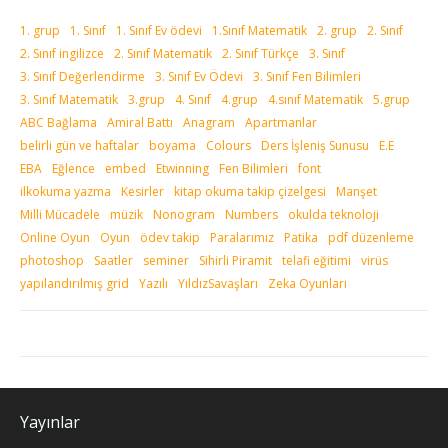
1. grup
1. Sınıf
1. Sınıf Ev ödevi
1.Sınıf Matematik
2. grup
2. Sınıf
2. Sınıf ingilizce
2. Sınıf Matematik
2. Sınıf Türkçe
3. Sınıf
3. Sınıf Değerlendirme
3. Sınıf Ev Ödevi
3. Sınıf Fen Bilimleri
3. Sınıf Matematik
3.grup
4. Sınıf
4.grup
4.sınıf Matematik
5.grup
ABC Bağlama
Amiral Battı
Anagram
Apartmanlar
belirli gün ve haftalar
boyama
Colours
Ders İşleniş Sunusu
E.E
EBA
Eğlence
embed
Etwinning
Fen Bilimleri
font
ilkokuma yazma
Kesirler
kitap okuma takip çizelgesi
Manşet
Milli Mücadele
müzik
Nonogram
Numbers
okulda teknoloji
Online Oyun
Oyun
ödev takip
Paralarımız
Patika
pdf düzenleme
photoshop
Saatler
seminer
Sihirli Piramit
telafi eğitimi
virüs
yapılandırılmış grid
Yazılı
YıldızSavaşları
Zeka Oyunları
Yayınlar