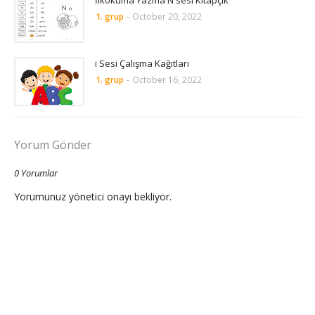
İlkokuma Yazma N sesi Kitapçık
1. grup
-
October 20, 2022
i Sesi Çalışma Kağıtları
1. grup
-
October 16, 2022
Yorum Gönder
0 Yorumlar
Yorumunuz yönetici onayı bekliyor.