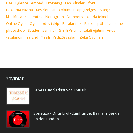
EBA
Eğlence
embed
Etwinning
Fen Bilimleri
font
ilkokuma yazma
Kesirler
kitap okuma takip çizelgesi
Manşet
Milli Mücadele
müzik
Nonogram
Numbers
okulda teknoloji
Online Oyun
Oyun
ödev takip
Paralarımız
Patika
pdf düzenleme
photoshop
Saatler
seminer
Sihirli Piramit
telafi eğitimi
virüs
yapılandırılmış grid
Yazılı
YıldızSavaşları
Zeka Oyunları
Yayınlar
Tebessüm Şarkısı Söz +Müzik
Sonsuza - Onur Erol -Cumhuriyet Bayramı Şarkısı
Sözler + Video