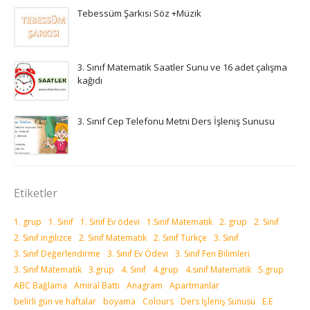
Tebessüm Şarkısı Söz +Müzik
3. Sınıf Matematik Saatler Sunu ve 16 adet çalışma
kağıdı
3. Sınıf Cep Telefonu Metni Ders İşleniş Sunusu
Etiketler
1. grup
1. Sınıf
1. Sınıf Ev ödevi
1.Sınıf Matematik
2. grup
2. Sınıf
2. Sınıf ingilizce
2. Sınıf Matematik
2. Sınıf Türkçe
3. Sınıf
3. Sınıf Değerlendirme
3. Sınıf Ev Ödevi
3. Sınıf Fen Bilimleri
3. Sınıf Matematik
3.grup
4. Sınıf
4.grup
4.sınıf Matematik
5.grup
ABC Bağlama
Amiral Battı
Anagram
Apartmanlar
belirli gün ve haftalar
boyama
Colours
Ders İşleniş Sunusu
E.E