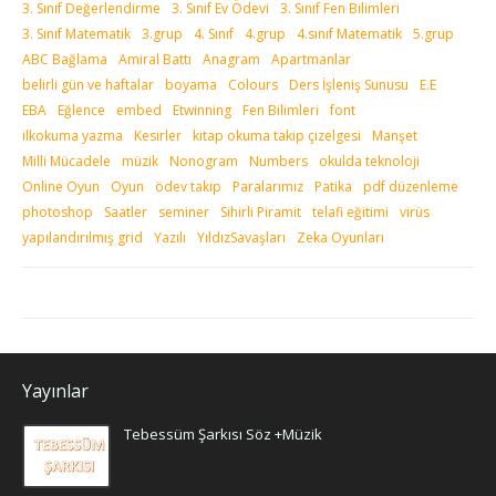
3. Sınıf Değerlendirme
3. Sınıf Ev Ödevi
3. Sınıf Fen Bilimleri
3. Sınıf Matematik
3.grup
4. Sınıf
4.grup
4.sınıf Matematik
5.grup
ABC Bağlama
Amiral Battı
Anagram
Apartmanlar
belirli gün ve haftalar
boyama
Colours
Ders İşleniş Sunusu
E.E
EBA
Eğlence
embed
Etwinning
Fen Bilimleri
font
ilkokuma yazma
Kesirler
kitap okuma takip çizelgesi
Manşet
Milli Mücadele
müzik
Nonogram
Numbers
okulda teknoloji
Online Oyun
Oyun
ödev takip
Paralarımız
Patika
pdf düzenleme
photoshop
Saatler
seminer
Sihirli Piramit
telafi eğitimi
virüs
yapılandırılmış grid
Yazılı
YıldızSavaşları
Zeka Oyunları
Yayınlar
Tebessüm Şarkısı Söz +Müzik