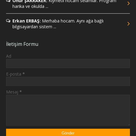
Onur ŞAKRAKER:
Kıymetli hocam selamlar. Program
harika ve okulda ...
Erkan ERBAŞ:
Merhaba hocam. Aynı ağa bağlı
bilgisayardan sistem ...
İletişim Formu
Ad
E-posta
*
Mesaj
*