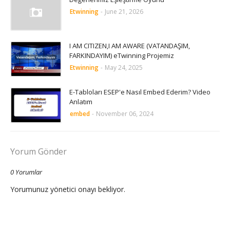
Etwinning
-
June 21, 2026
I AM CITIZEN,I AM AWARE (VATANDAŞIM,
FARKINDAYIM) eTwinning Projemiz
Etwinning
-
May 24, 2025
E-Tabloları ESEP'e Nasıl Embed Ederim? Video
Anlatım
embed
-
November 06, 2024
Yorum Gönder
0 Yorumlar
Yorumunuz yönetici onayı bekliyor.