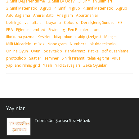
3. Sınıf Değerlendirme
3. Sınıf Ev Ödevi
3. Sınıf Fen Bilimleri
3. Sınıf Matematik
3.grup
4. Sınıf
4.grup
4.sınıf Matematik
5.grup
ABC Bağlama
Amiral Battı
Anagram
Apartmanlar
belirli gün ve haftalar
boyama
Colours
Ders İşleniş Sunusu
E.E
EBA
Eğlence
embed
Etwinning
Fen Bilimleri
font
ilkokuma yazma
Kesirler
kitap okuma takip çizelgesi
Manşet
Milli Mücadele
müzik
Nonogram
Numbers
okulda teknoloji
Online Oyun
Oyun
ödev takip
Paralarımız
Patika
pdf düzenleme
photoshop
Saatler
seminer
Sihirli Piramit
telafi eğitimi
virüs
yapılandırılmış grid
Yazılı
YıldızSavaşları
Zeka Oyunları
Yayınlar
Tebessüm Şarkısı Söz +Müzik