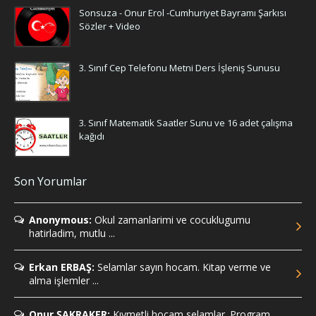
Sonsuza - Onur Erol -Cumhuriyet Bayramı Şarkısı
Sözler + Video
3. Sınıf Cep Telefonu Metni Ders İşleniş Sunusu
3. Sınıf Matematik Saatler Sunu ve 16 adet çalışma
kağıdı
Son Yorumlar
Anonymous:
Okul zamanlarimi ve cocuklugumu
hatirladim, mutlu ...
Erkan ERBAŞ:
Selamlar sayın hocam. Kitap verme ve
alma işlemler ...
Onur ŞAKRAKER:
Kıymetli hocam selamlar. Program